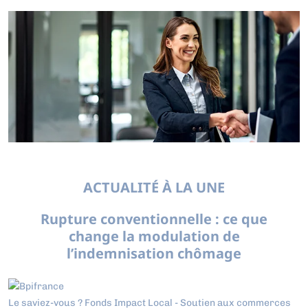
ACTUALITÉ À LA UNE
Rupture conventionnelle : ce que
change la modulation de
l’indemnisation chômage
Le saviez-vous ?
Fonds Impact Local - Soutien aux commerces