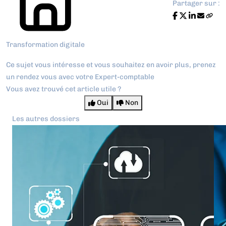
Partager sur :
Transformation digitale
Ce sujet vous intéresse et vous souhaitez en avoir plus,
prenez
un rendez vous avec votre Expert-comptable
Vous avez trouvé cet article utile ?
Oui
Non
Les autres dossiers