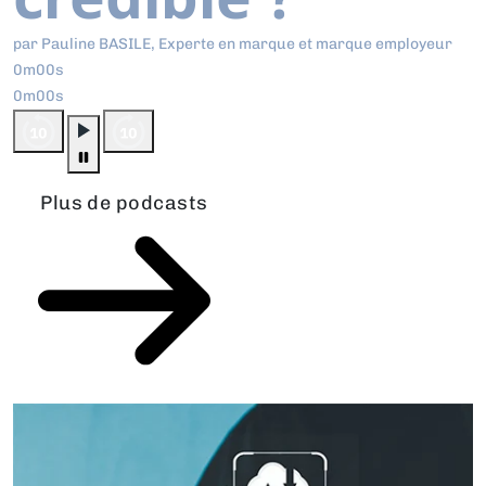
par Pauline BASILE, Experte en marque et marque employeur
0m00s
0m00s
Plus de podcasts