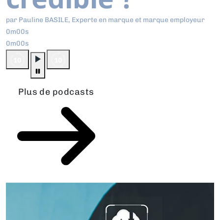
par Pauline BASILE, Experte en marque et marque employeur
0m00s
0m00s
Plus de podcasts