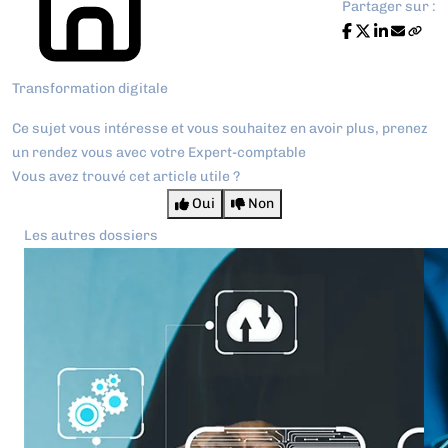
Partager sur :
Transformation digitale
Ce sujet vous intéresse et vous souhaitez en avoir plus,
prenez
un rendez vous avec votre Expert-comptable
Vous avez trouvé cet article utile ?
Oui
Non
Les autres dossiers