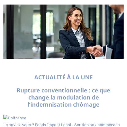
ACTUALITÉ À LA UNE
Rupture conventionnelle : ce que
change la modulation de
l’indemnisation chômage
Le saviez-vous ?
Fonds Impact Local - Soutien aux commerces