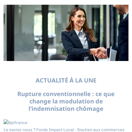
ACTUALITÉ À LA UNE
Rupture conventionnelle : ce que
change la modulation de
l’indemnisation chômage
Le saviez-vous ?
Fonds Impact Local - Soutien aux commerces