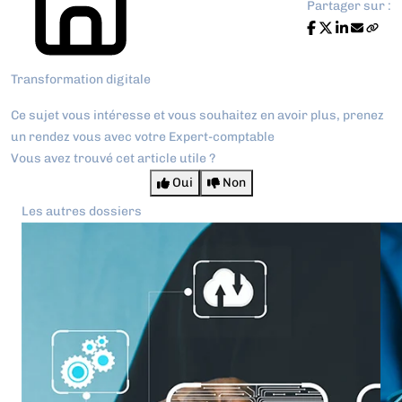
Partager sur :
Transformation digitale
Ce sujet vous intéresse et vous souhaitez en avoir plus,
prenez
un rendez vous avec votre Expert-comptable
Vous avez trouvé cet article utile ?
Oui
Non
Les autres dossiers