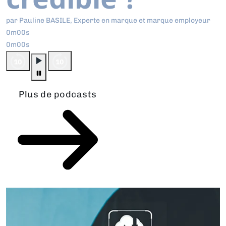
par Pauline BASILE, Experte en marque et marque employeur
0m00s
0m00s
Plus de podcasts