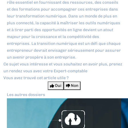
rôle essentiel en fournissant des ressources, des conseils
et des formations pour accompagner ces entreprises dans
leur transformation numérique. Dans un monde de plus en
plus connecté, la capacité à maîtriser les outils numériques
et à tirer parti des opportunités en ligne devient un atout
majeur pour la croissance et la compétitivité des
entreprises. La transition numérique est un défi que chaque
entrepreneur devrait envisager sérieusement pour assurer
un avenir prospère à son entreprise.
Ce sujet vous intéresse et vous souhaitez en avoir plus,
prenez
un rendez vous avec votre Expert-comptable
Vous avez trouvé cet article utile ?
Oui
Non
Les autres dossiers