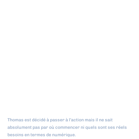
France Num est une initiative
gouvernementale française créée en
2018 pour accompagner la
transformation numérique des
entreprises, en particulier les TPE et
les PME.
Elle vise à fournir des ressources, des
conseils, des formations et des outils
pour aider les entreprises à exploiter
les opportunités du numérique.
Thomas est décidé à passer à l’action mais il ne sait
absolument pas par où commencer ni quels sont ses réels
besoins en termes de numérique.