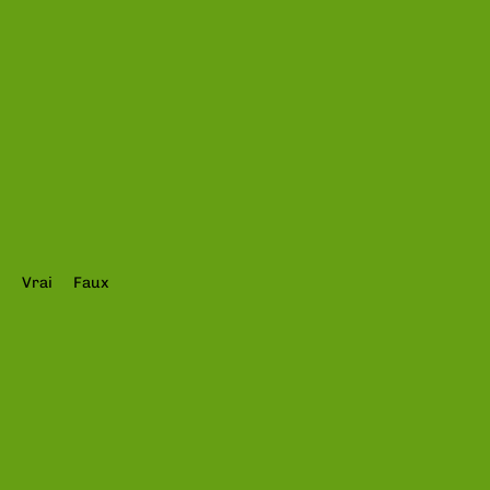
à se
préparer
à la
facturation
électronique.
Vrai
Faux
L'infographie