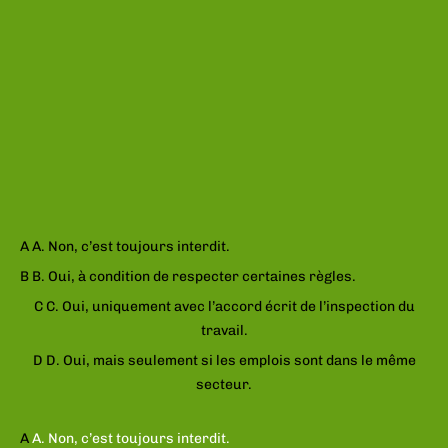
compétences
RH sans
pression !
QUESTION
1
/ 6
Un salarié peut-il cumuler plusieurs emplois ?
A
A. Non, c’est toujours interdit.
B
B. Oui, à condition de respecter certaines règles.
C
C. Oui, uniquement avec l’accord écrit de l’inspection du
travail.
D
D. Oui, mais seulement si les emplois sont dans le même
secteur.
Mauvaise reponse
Bonne reponse
A
A. Non, c’est toujours interdit.