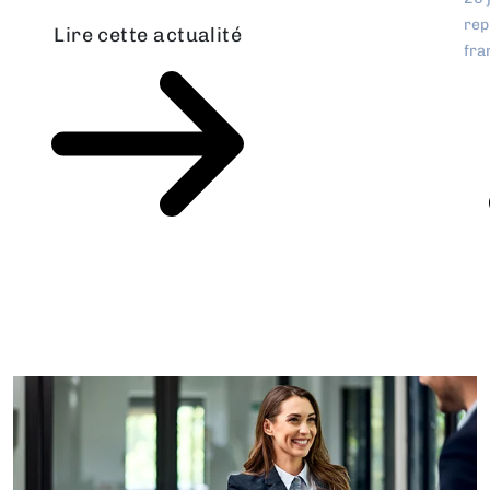
rep
Lire cette actualité
fra