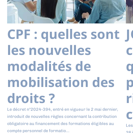
CPF : quelles sont
J
les nouvelles
modalités de
q
mobilisation des
p
droits ?
r
c
Le décret n°2024-394, entré en vigueur le 2 mai dernier,
introduit de nouvelles règles concernant la contribution
obligatoire au financement des formations éligibles au
Les
compte personnel de formatio...
26 