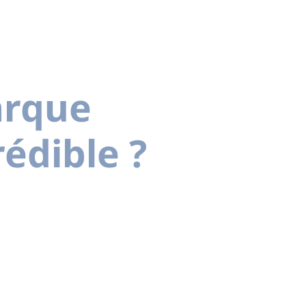
arque
édible ?