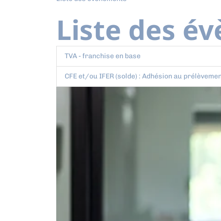
Liste des é
TVA - franchise en base
CFE et/ou IFER (solde) : Adhésion au prélèvemen