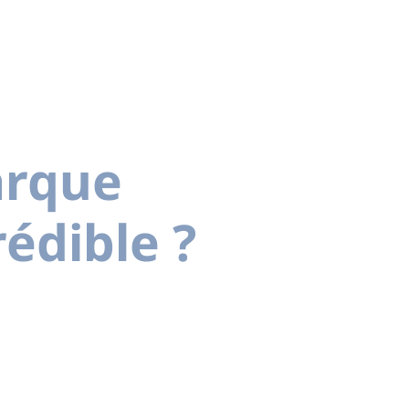
arque
édible ?