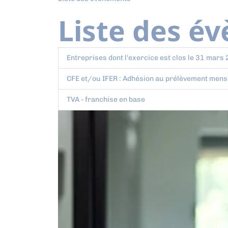
Liste des é
Entreprises dont l'exercice est clos le 31 mars
CFE et/ou IFER : Adhésion au prélèvement mens
TVA - franchise en base