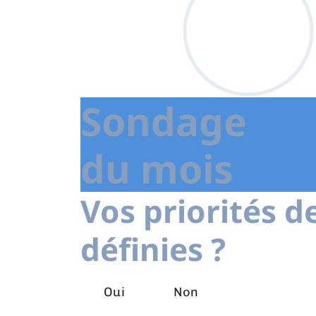
Sondage
du mois
Vos priorités d
définies ?
Oui
Non