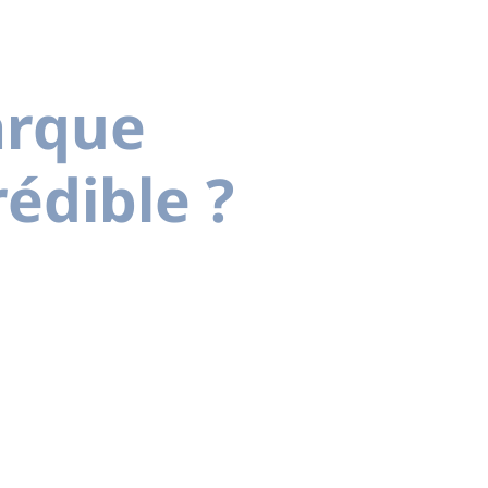
arque
édible ?