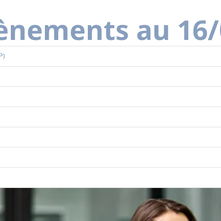
vènements au 16
P)