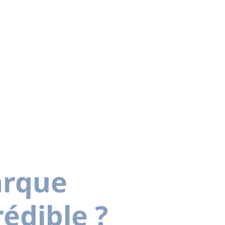
arque
édible ?