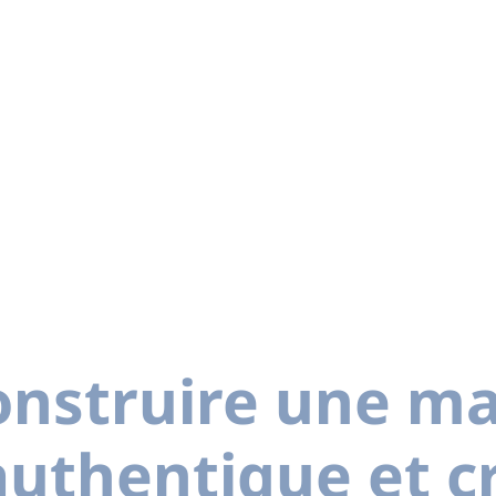
nstruire une m
uthentique et cr