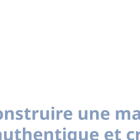
nstruire une m
uthentique et cr