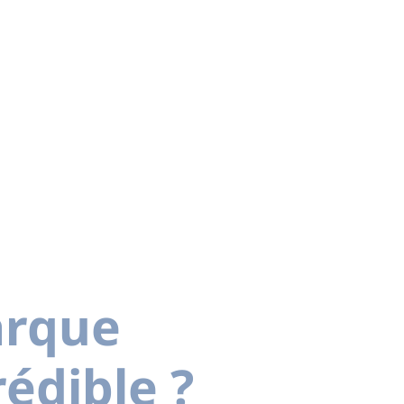
arque
édible ?