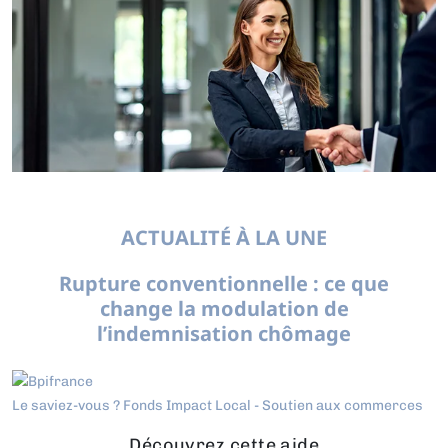
ACTUALITÉ À LA UNE
Rupture conventionnelle : ce que
change la modulation de
l’indemnisation chômage
Le saviez-vous ?
Fonds Impact Local - Soutien aux commerces
Découvrez cette aide