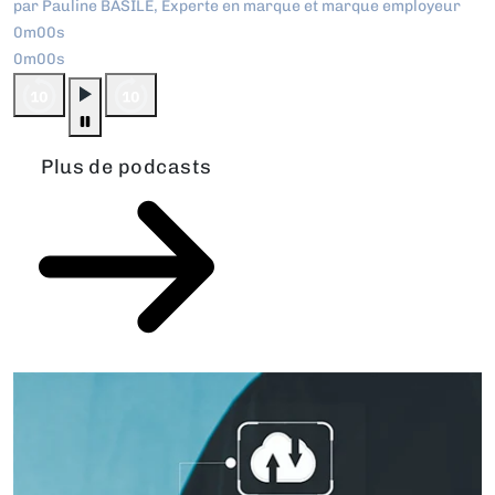
par Pauline BASILE, Experte en marque et marque employeur
0m00s
0m00s
Plus de podcasts