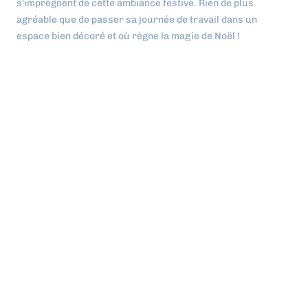
s’imprègnent de cette ambiance festive. Rien de plus
agréable que de passer sa journée de travail dans un
espace bien décoré et où règne la magie de Noël !
Toutes vos initiatives bienveillantes
montreront à vos salariés, toute votre
reconnaissance envers leur travail et
leur investissement tout au long de
l’année. C’est par ailleurs, très
valorisant pour votre marque
employeur. Partage, écoute, entraide,
empathie, dynamisme… ces
différentes actions permettent en effet
d’incarner véritablement vos valeurs
et de les mettre en pratique. Vos
salariés y seront très sensibles !