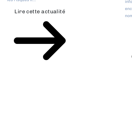
inf
enc
Lire cette actualité
nom