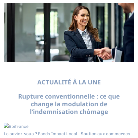
ACTUALITÉ À LA UNE
Rupture conventionnelle : ce que
change la modulation de
l’indemnisation chômage
Le saviez-vous ?
Fonds Impact Local - Soutien aux commerces